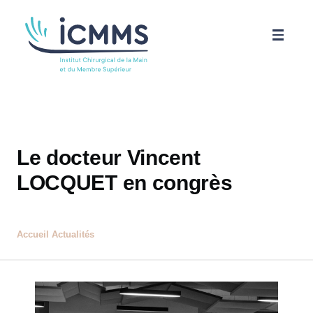
Aller au contenu principal
ICMMS
Pathologies
Le docteur Vincent
Parcours patient
LOCQUET en congrès
Science
Accueil
Actualités
Actualités