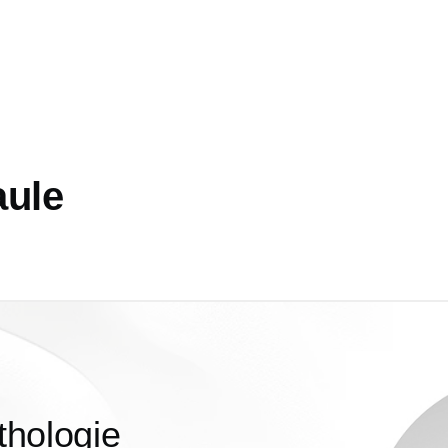
aule
thologie