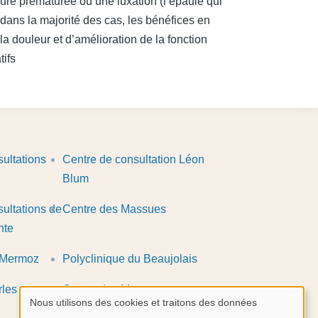
re prématurée ou une luxation (l’épaule qui
dans la majorité des cas, les bénéfices en
a douleur et d’amélioration de la fonction
tifs
ultations
Centre de consultation Léon
Blum
ultations de
Centre des Massues
nte
n Mermoz
Polyclinique du Beaujolais
rles
Centre des Massues
Nous utilisons des cookies et traitons des données