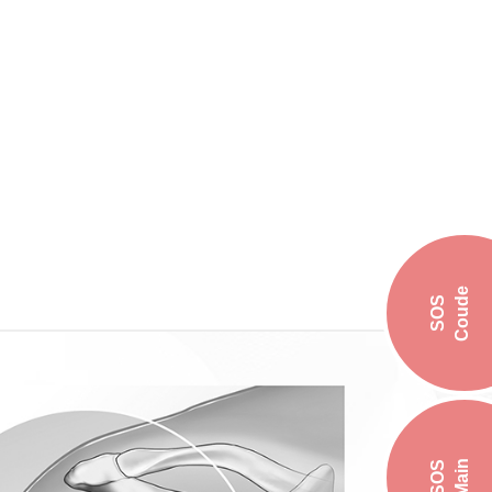
Coude
SOS
Main
SOS