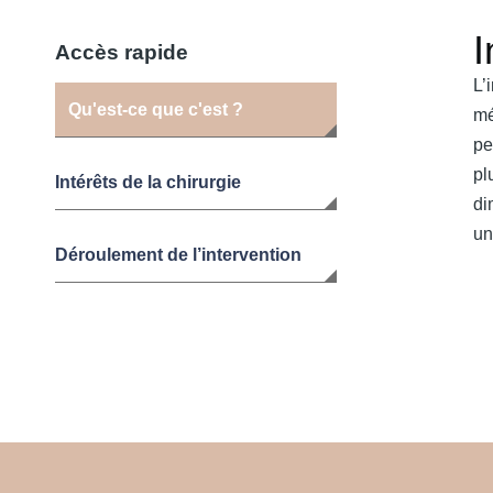
I
Accès rapide
L’
Qu'est-ce que c'est ?
mé
pe
pl
Intérêts de la chirurgie
di
un
Déroulement de l’intervention