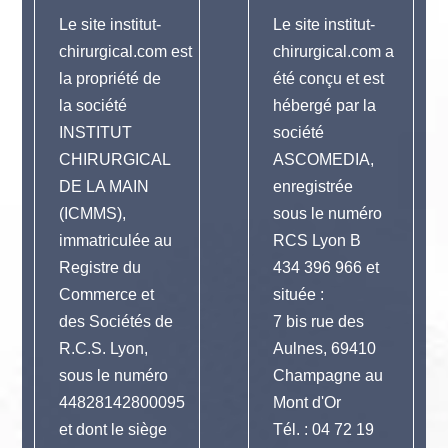
Le site institut-
Le site institut-
Contact
chirurgical.com est
chirurgical.com a
la propriété de
été conçu et est
la société
hébergé par la
INSTITUT
société
Urgences
CHIRURGICAL
ASCOMEDIA,
DE LA MAIN
enregistrée
(ICMMS),
sous le numéro
immatriculée au
RCS Lyon B
Registre du
434 396 966 et
Commerce et
située :
des Sociétés de
7 bis rue des
R.C.S. Lyon,
Aulnes, 69410
sous le numéro
Champagne au
44828142800095
Mont d'Or
et dont le siège
Tél. : 04 72 19