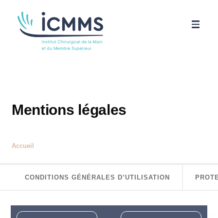
Aller au contenu principal
ICMMS
Pathologies
Mentions légales
Parcours patient
Accueil
Science
CONDITIONS GÉNÉRALES D’UTILISATION
PROT
Actualités