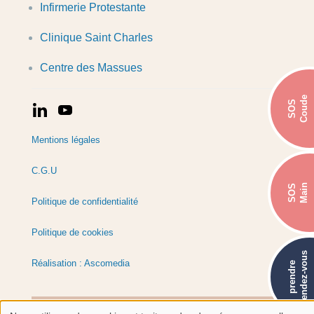
Infirmerie Protestante
Clinique Saint Charles
Centre des Massues
Coude
SOS
Mentions légales
C.G.U
Main
SOS
Politique de confidentialité
Politique de cookies
rendez-vous
Réalisation : Ascomedia
prendre