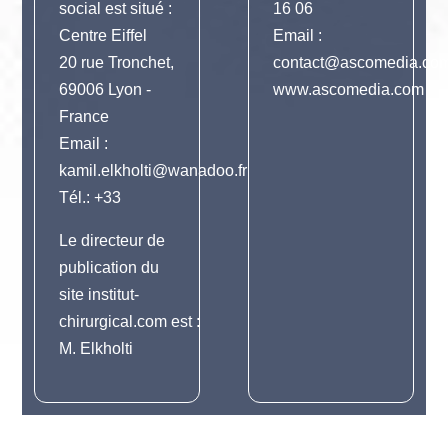
social est situé :
16 06
Centre Eiffel
Email :
20 rue Tronchet,
contact@ascomedia.co
69006 Lyon -
www.ascomedia.com
France
Email :
kamil.elkholti@wanadoo.fr
Tél.: +33
Le directeur de
publication du
site institut-
chirurgical.com est :
M. Elkholti