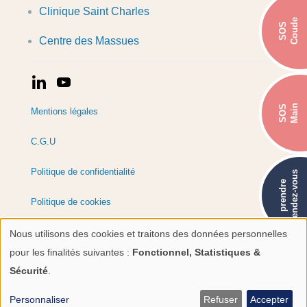
Clinique Saint Charles
Coude
SOS
Centre des Massues
Main
SOS
Mentions légales
C.G.U
Politique de confidentialité
rendez-vous
prendre
Politique de cookies
Réalisation : Ascomedia
Nous utilisons des cookies et traitons des données personnelles
Utilisation
pour les finalités suivantes :
Fonctionnel, Statistiques &
des
Sécurité
.
Le saviez-vous ? L'ICMMS recrute !
données
Personnaliser
Refuser
Accepter
voir les offres