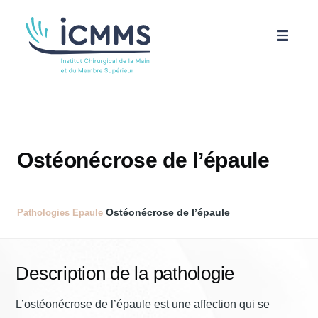
Aller au contenu principal
ICMMS
Pathologies
Ostéonécrose de l’épaule
Parcours patient
Ostéonécrose de l’épaule
Pathologies
Epaule
Science
Description de la pathologie
Actualités
L’ostéonécrose de l’épaule est une affection qui se