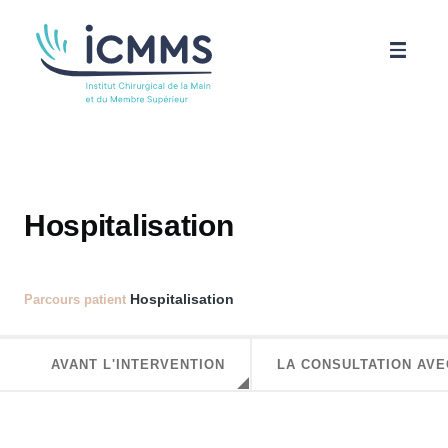
Aller au contenu principal
ICMMS
Pathologies
Hospitalisation
Parcours patient
Hospitalisation
Parcours patient
Science
AVANT L'INTERVENTION
LA CONSULTATION AVE
Actualités