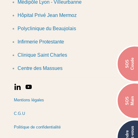
Médipôle Lyon - Villeurbanne
Hôpital Privé Jean Mermoz
Polyclinique du Beaujolais
Infirmerie Protestante
Clinique Saint Charles
Coude
SOS
Centre des Massues
Main
SOS
Mentions légales
C.G.U
Politique de confidentialité
rendez-vous
prendre