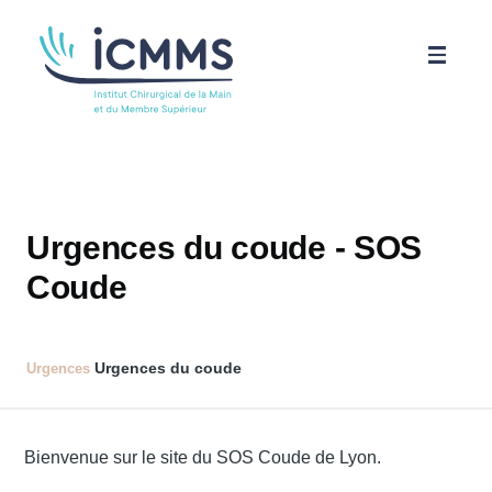
Aller au contenu principal
ICMMS
Pathologies
Urgences du coude - SOS
Parcours patient
Coude
Science
Urgences du coude
Urgences
Actualités
Bienvenue sur le site du SOS Coude de Lyon.