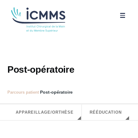
Aller au contenu principal
ICMMS
Pathologies
Post-opératoire
Parcours patient
Post-opératoire
Parcours patient
Science
APPAREILLAGE/ORTHÈSE
RÉÉDUCATION
Actualités