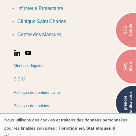
Infirmerie Protestante
Clinique Saint Charles
Coude
SOS
Centre des Massues
Main
SOS
Mentions légales
C.G.U
Politique de confidentialité
rendez-vous
prendre
Politique de cookies
Réalisation : Ascomedia
Nous utilisons des cookies et traitons des données personnelles
Utilisation
pour les finalités suivantes :
Fonctionnel, Statistiques &